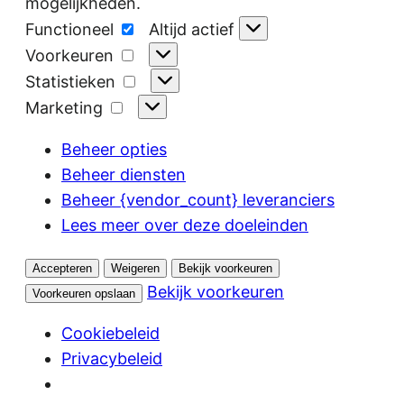
mogelijkheden.
Functioneel
Functioneel
Altijd actief
Voorkeuren
Voorkeuren
Statistieken
Statistieken
Marketing
Marketing
Beheer opties
Beheer diensten
Beheer {vendor_count} leveranciers
Lees meer over deze doeleinden
Accepteren
Weigeren
Bekijk voorkeuren
Bekijk voorkeuren
Voorkeuren opslaan
Cookiebeleid
Privacybeleid