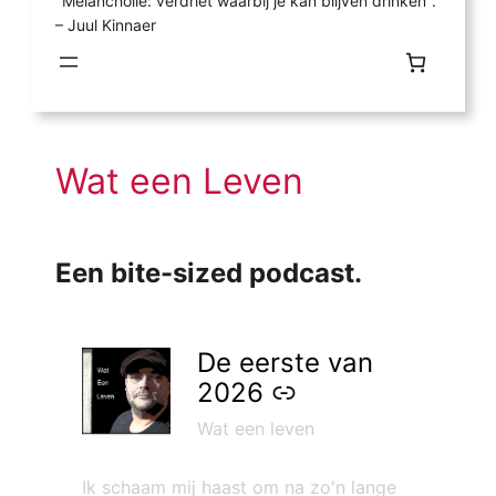
"Melancholie: verdriet waarbij je kan blijven drinken".
– Juul Kinnaer
Wat een Leven
Een bite-sized podcast.
–
De eerste van
2026
Wat een leven
Ik schaam mij haast om na zo'n lange