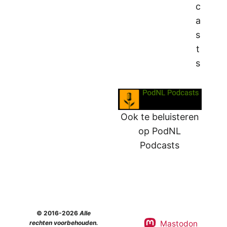
c
a
s
t
s
Ook te beluisteren
op PodNL
Podcasts
© 2016-2026
Alle
Mastodon
rechten voorbehouden.