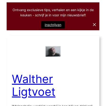
Ontvang exclusieve tips, verhalen en een kijkje in de
keuken - schrijf je in voor mijn nieuwsbrief!
Inschrijven
Ga
naar
de
inhoud
Walther
Ligtvoet