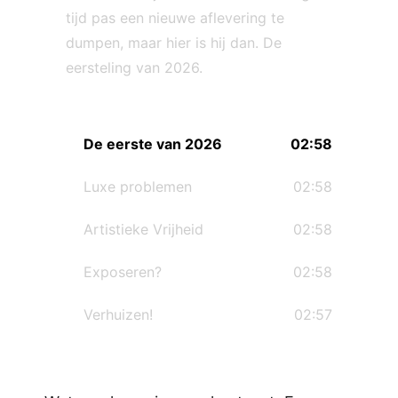
tijd pas een nieuwe aflevering te
dumpen, maar hier is hij dan. De
eersteling van 2026.
De eerste van 2026
02:58
Luxe problemen
02:58
Artistieke Vrijheid
02:58
Exposeren?
02:58
Verhuizen!
02:57