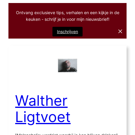
Ontvang exclusieve tips, verhalen en een kijkje in de
keuken - schrijf je in voor mijn nieuwsbrief!
Inschrijven
Ga
naar
de
inhoud
Walther
Ligtvoet