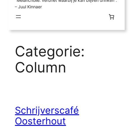
"Melancholie: verdriet waarbij je kan blijven drinken".
– Juul Kinnaer
Categorie:
Column
Schrijverscafé
Oosterhout