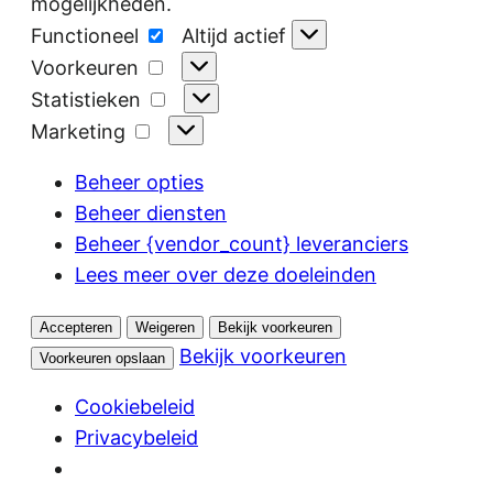
mogelijkheden.
Functioneel
Functioneel
Altijd actief
Voorkeuren
Voorkeuren
Statistieken
Statistieken
Marketing
Marketing
Beheer opties
Beheer diensten
Beheer {vendor_count} leveranciers
Lees meer over deze doeleinden
Accepteren
Weigeren
Bekijk voorkeuren
Bekijk voorkeuren
Voorkeuren opslaan
Cookiebeleid
Privacybeleid