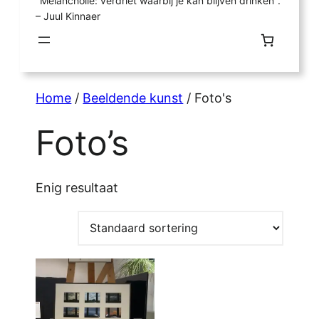
"Melancholie: verdriet waarbij je kan blijven drinken".
– Juul Kinnaer
Home
/
Beeldende kunst
/ Foto's
Foto’s
Enig resultaat