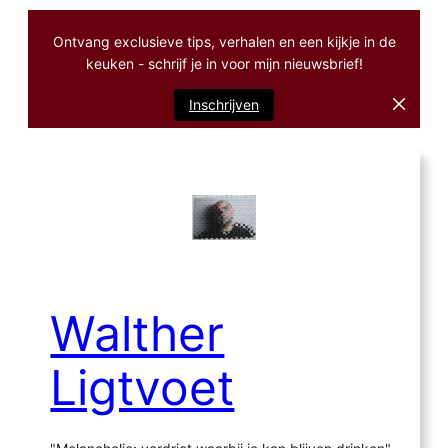
Ontvang exclusieve tips, verhalen en een kijkje in de
keuken - schrijf je in voor mijn nieuwsbrief!
Inschrijven
Ga
naar
de
inhoud
Walther
Ligtvoet