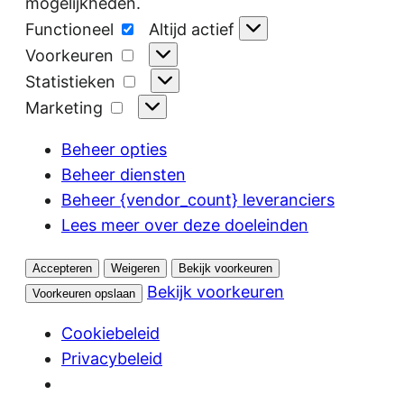
mogelijkheden.
Functioneel
Functioneel
Altijd actief
Voorkeuren
Voorkeuren
Statistieken
Statistieken
Marketing
Marketing
Beheer opties
Beheer diensten
Beheer {vendor_count} leveranciers
Lees meer over deze doeleinden
Accepteren
Weigeren
Bekijk voorkeuren
Bekijk voorkeuren
Voorkeuren opslaan
Cookiebeleid
Privacybeleid