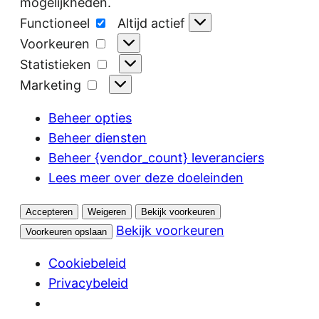
mogelijkheden.
Functioneel
Functioneel
Altijd actief
Voorkeuren
Voorkeuren
Statistieken
Statistieken
Marketing
Marketing
Beheer opties
Beheer diensten
Beheer {vendor_count} leveranciers
Lees meer over deze doeleinden
Accepteren
Weigeren
Bekijk voorkeuren
Bekijk voorkeuren
Voorkeuren opslaan
Cookiebeleid
Privacybeleid