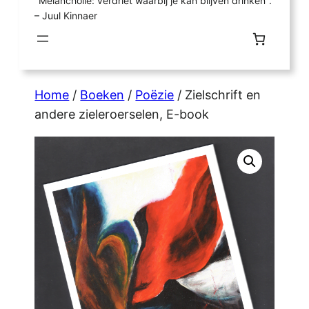
"Melancholie: verdriet waarbij je kan blijven drinken".
– Juul Kinnaer
Home
/
Boeken
/
Poëzie
/ Zielschrift en
andere zieleroerselen, E-book