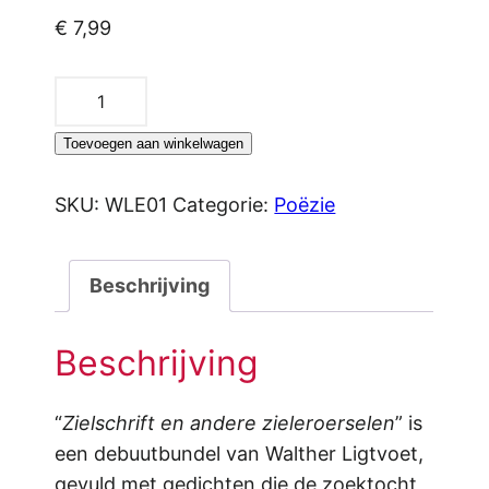
€
7,99
Zielschrift
en
Toevoegen aan winkelwagen
andere
zieleroerselen,
SKU:
WLE01
Categorie:
Poëzie
E-
book
aantal
Beschrijving
Beschrijving
“
Zielschrift en andere zieleroerselen
” is
een debuutbundel van Walther Ligtvoet,
gevuld met gedichten die de zoektocht