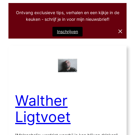
Ontvang exclusieve tips, verhalen en een kijkje in de
keuken - schrijf je in voor mijn nieuwsbrief!
Inschrijven
Ga
naar
de
inhoud
Walther
Ligtvoet