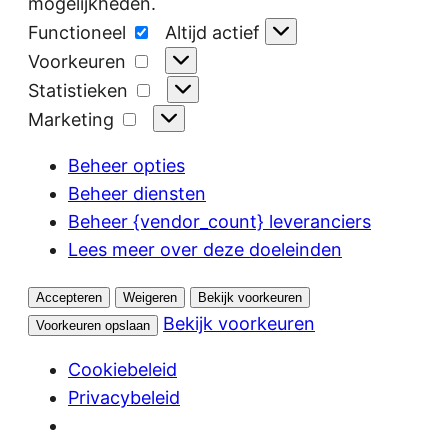
mogelijkheden.
Functioneel
Functioneel
Altijd actief
Voorkeuren
Voorkeuren
Statistieken
Statistieken
Marketing
Marketing
Beheer opties
Beheer diensten
Beheer {vendor_count} leveranciers
Lees meer over deze doeleinden
Accepteren
Weigeren
Bekijk voorkeuren
Bekijk voorkeuren
Voorkeuren opslaan
Cookiebeleid
Privacybeleid