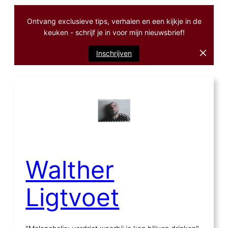
Ontvang exclusieve tips, verhalen en een kijkje in de
keuken - schrijf je in voor mijn nieuwsbrief!
Inschrijven
Ga
naar
de
inhoud
Walther
Ligtvoet