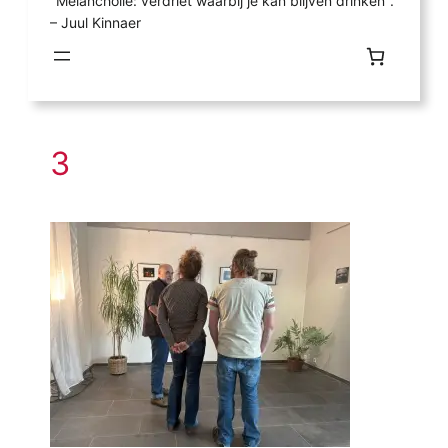
"Melancholie: verdriet waarbij je kan blijven drinken".
– Juul Kinnaer
3