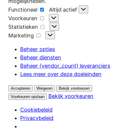
mogelijkheden.
Functioneel
Functioneel
Altijd actief
Voorkeuren
Voorkeuren
Statistieken
Statistieken
Marketing
Marketing
Beheer opties
Beheer diensten
Beheer {vendor_count} leveranciers
Lees meer over deze doeleinden
Accepteren
Weigeren
Bekijk voorkeuren
Bekijk voorkeuren
Voorkeuren opslaan
Cookiebeleid
Privacybeleid