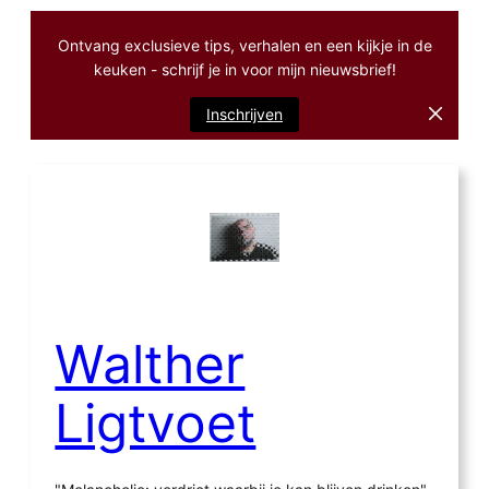
Ontvang exclusieve tips, verhalen en een kijkje in de
keuken - schrijf je in voor mijn nieuwsbrief!
Inschrijven
Ga
naar
de
inhoud
Walther
Ligtvoet