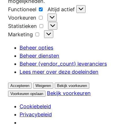
mogelijkheden.
Functioneel
Functioneel
Altijd actief
Voorkeuren
Voorkeuren
Statistieken
Statistieken
Marketing
Marketing
Beheer opties
Beheer diensten
Beheer {vendor_count} leveranciers
Lees meer over deze doeleinden
Accepteren
Weigeren
Bekijk voorkeuren
Bekijk voorkeuren
Voorkeuren opslaan
Cookiebeleid
Privacybeleid