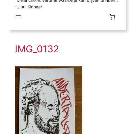
"Melancholie: verdriet waarbij je kan blijven drinken".
– Juul Kinnaer
IMG_0132