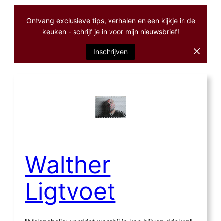
Ontvang exclusieve tips, verhalen en een kijkje in de
keuken - schrijf je in voor mijn nieuwsbrief!
Inschrijven
Ga
naar
de
inhoud
Walther
Ligtvoet