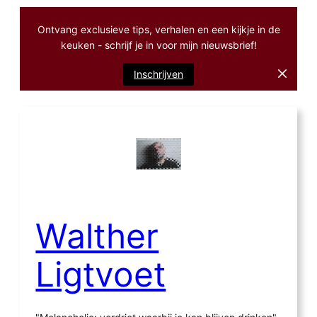
Ontvang exclusieve tips, verhalen en een kijkje in de
keuken - schrijf je in voor mijn nieuwsbrief!
Inschrijven
Ga
naar
de
inhoud
Walther
Ligtvoet