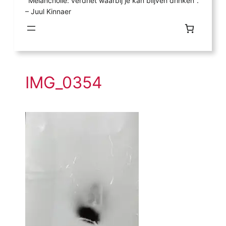
"Melancholie: verdriet waarbij je kan blijven drinken".
– Juul Kinnaer
IMG_0354