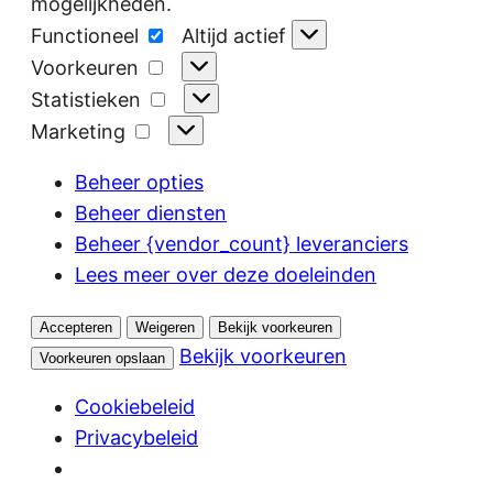
mogelijkheden.
Functioneel
Functioneel
Altijd actief
Voorkeuren
Voorkeuren
Statistieken
Statistieken
Marketing
Marketing
Beheer opties
Beheer diensten
Beheer {vendor_count} leveranciers
Lees meer over deze doeleinden
Accepteren
Weigeren
Bekijk voorkeuren
Bekijk voorkeuren
Voorkeuren opslaan
Cookiebeleid
Privacybeleid