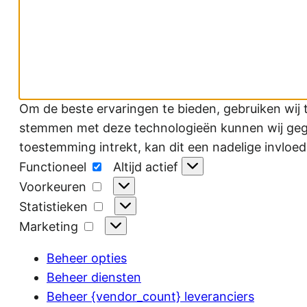
Om de beste ervaringen te bieden, gebruiken wij 
stemmen met deze technologieën kunnen wij gegev
toestemming intrekt, kan dit een nadelige invloe
Functioneel
Functioneel
Altijd actief
Voorkeuren
Voorkeuren
Statistieken
Statistieken
Marketing
Marketing
Beheer opties
Beheer diensten
Beheer {vendor_count} leveranciers