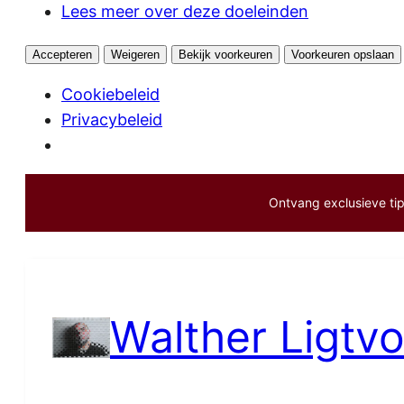
Lees meer over deze doeleinden
Accepteren
Weigeren
Bekijk voorkeuren
Voorkeuren opslaan
Cookiebeleid
Privacybeleid
Ontvang exclusieve tips
Ga
naar
de
inhoud
Walther Ligtvo