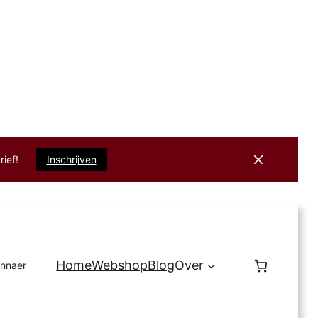
rief!
Inschrijven
Home
Webshop
Blog
Over
innaer