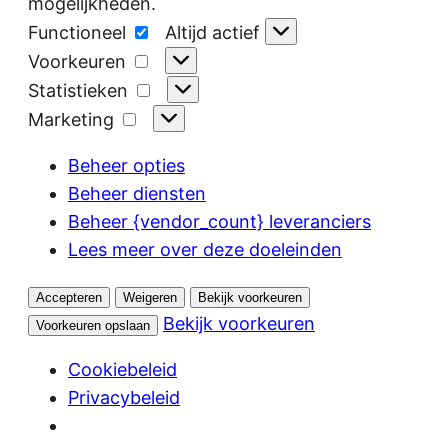
mogelijkheden.
Functioneel
Functioneel
Altijd actief
Voorkeuren
Voorkeuren
Statistieken
Statistieken
Marketing
Marketing
Beheer opties
Beheer diensten
Beheer {vendor_count} leveranciers
Lees meer over deze doeleinden
Accepteren
Weigeren
Bekijk voorkeuren
Bekijk voorkeuren
Voorkeuren opslaan
Cookiebeleid
Privacybeleid