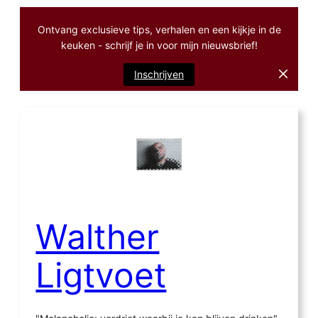
Ontvang exclusieve tips, verhalen en een kijkje in de
keuken - schrijf je in voor mijn nieuwsbrief!
Inschrijven
Ga
naar
de
inhoud
Walther
Ligtvoet