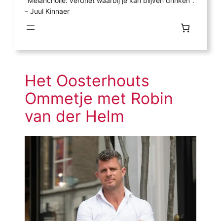
"Melancholie: verdriet waarbij je kan blijven drinken".
– Juul Kinnaer
Het Oosterhouts
Ommetje met Robin
van der Helm