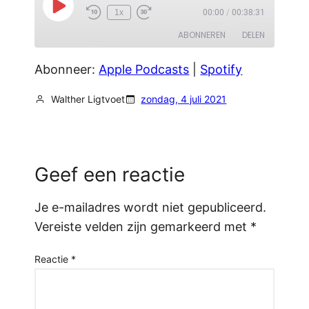
Play
1x
00:00
/
00:38:31
Episode
ABONNEREN
DELEN
Abonneer:
Apple Podcasts
|
Spotify
DELEN
Apple Podcasts
Spotify
RSS FEED
Walther Ligtvoet
zondag, 4 juli 2021
LINK
EMBED
Geef een reactie
Je e-mailadres wordt niet gepubliceerd.
Vereiste velden zijn gemarkeerd met
*
Reactie
*