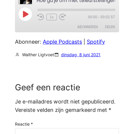
Hoe ga je om met teleurstellingen?
Play
1x
00:00
/
00:02:57
Episode
ABONNEREN
DELEN
Abonneer:
Apple Podcasts
|
Spotify
DELEN
Apple Podcasts
Spotify
RSS FEED
Walther Ligtvoet
dinsdag, 8 juni 2021
LINK
EMBED
Geef een reactie
Je e-mailadres wordt niet gepubliceerd.
Vereiste velden zijn gemarkeerd met
*
Reactie
*