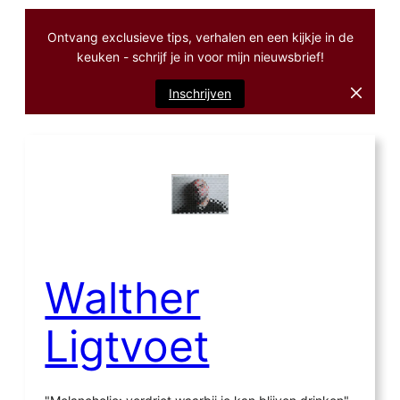
Ontvang exclusieve tips, verhalen en een kijkje in de
keuken - schrijf je in voor mijn nieuwsbrief!
Inschrijven
Ga
naar
de
inhoud
Walther
Ligtvoet