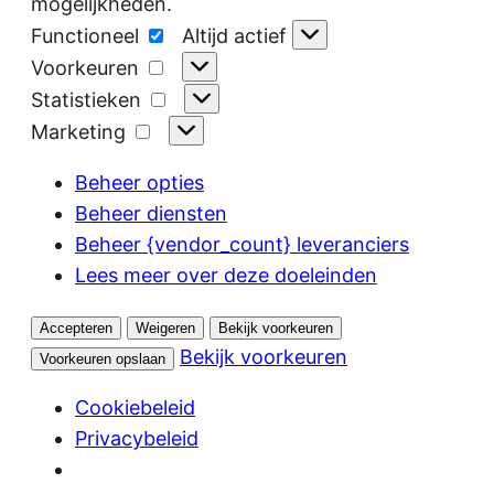
mogelijkheden.
Functioneel
Functioneel
Altijd actief
Voorkeuren
Voorkeuren
Statistieken
Statistieken
Marketing
Marketing
Beheer opties
Beheer diensten
Beheer {vendor_count} leveranciers
Lees meer over deze doeleinden
Accepteren
Weigeren
Bekijk voorkeuren
Bekijk voorkeuren
Voorkeuren opslaan
Cookiebeleid
Privacybeleid