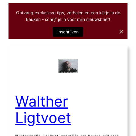
Ontvang exclusieve tips, verhalen en een kijkje in de
keuken - schrijf je in voor mijn nieuwsbrief!
Inschrijven
Ga
naar
de
inhoud
Walther
Ligtvoet