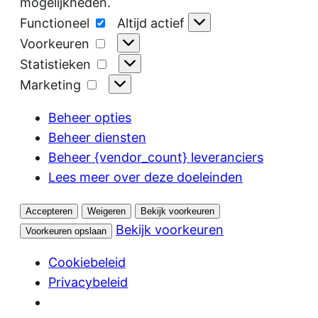
mogelijkheden.
Functioneel
Functioneel
Altijd actief
Voorkeuren
Voorkeuren
Statistieken
Statistieken
Marketing
Marketing
Beheer opties
Beheer diensten
Beheer {vendor_count} leveranciers
Lees meer over deze doeleinden
Accepteren
Weigeren
Bekijk voorkeuren
Bekijk voorkeuren
Voorkeuren opslaan
Cookiebeleid
Privacybeleid