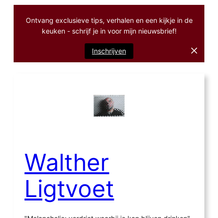
Ontvang exclusieve tips, verhalen en een kijkje in de
keuken - schrijf je in voor mijn nieuwsbrief!
Inschrijven
Ga
naar
de
inhoud
Walther
Ligtvoet