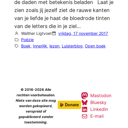
de daden met betekenis beladen Laat je
zien zoals jij jezelf ziet de rauwe kanten
van je liefde je haat de bloedrode tinten
van de letters die in je ziel…
Walther Ligtvoet
vrijdag, 17 november 2017
Poëzie
Boek
, 
Innerlijk
, 
lezen
, 
Luisterblog
, 
Open boek
© 2016-2026
Alle
Mastodon
rechten voorbehouden.
Niets van deze site mag
Bluesky
worden gekopieerd,
LinkedIn
verspreid of
E-mail
gepubliceerd zonder
toestemming.