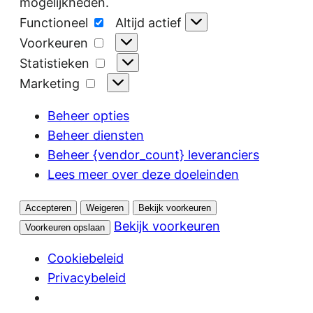
mogelijkheden.
Functioneel
Functioneel
Altijd actief
Voorkeuren
Voorkeuren
Statistieken
Statistieken
Marketing
Marketing
Beheer opties
Beheer diensten
Beheer {vendor_count} leveranciers
Lees meer over deze doeleinden
Accepteren
Weigeren
Bekijk voorkeuren
Bekijk voorkeuren
Voorkeuren opslaan
Cookiebeleid
Privacybeleid