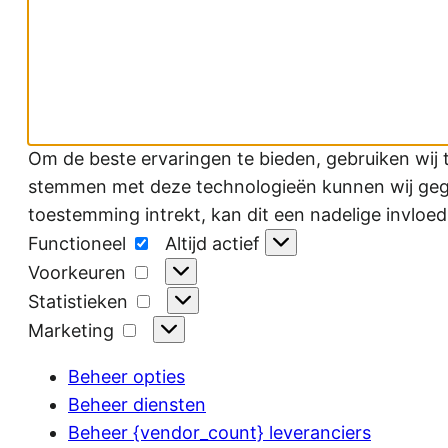
Om de beste ervaringen te bieden, gebruiken wij 
stemmen met deze technologieën kunnen wij gegev
toestemming intrekt, kan dit een nadelige invloe
Functioneel
Functioneel
Altijd actief
Voorkeuren
Voorkeuren
Statistieken
Statistieken
Marketing
Marketing
Beheer opties
Beheer diensten
Beheer {vendor_count} leveranciers