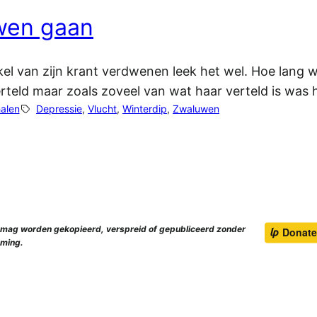
uwen gaan
kel van zijn krant verdwenen leek het wel. Hoe lang war
verteld maar zoals zoveel van wat haar verteld is was
halen
Depressie
, 
Vlucht
, 
Winterdip
, 
Zwaluwen
e mag worden gekopieerd, verspreid of gepubliceerd zonder
ming.