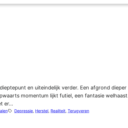
n dieptepunt en uiteindelijk verder. Een afgrond diep
aarts momentum lijkt futiel, een fantasie welhaast. D
et er…
alen
Depressie
, 
Herstel
, 
Realiteit
, 
Terugveren