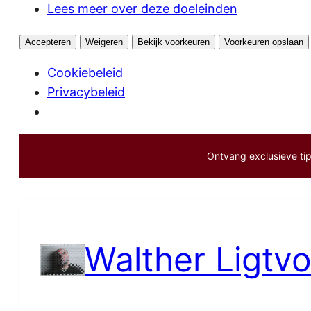
Lees meer over deze doeleinden
Accepteren
Weigeren
Bekijk voorkeuren
Voorkeuren opslaan
Cookiebeleid
Privacybeleid
Ontvang exclusieve tips
Ga
naar
de
inhoud
Walther Ligtvo