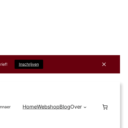
rief!
Inschrijven
Home
Webshop
Blog
Over
innaer