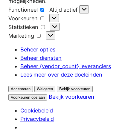
mogelijkheden.
Functioneel
Functioneel
Altijd actief
Voorkeuren
Voorkeuren
Statistieken
Statistieken
Marketing
Marketing
Beheer opties
Beheer diensten
Beheer {vendor_count} leveranciers
Lees meer over deze doeleinden
Accepteren
Weigeren
Bekijk voorkeuren
Bekijk voorkeuren
Voorkeuren opslaan
Cookiebeleid
Privacybeleid