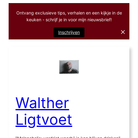
Ontvang exclusieve tips, verhalen en een kijkje in de
keuken - schrijf je in voor mijn nieuwsbrief!
Inschrijven
Ga
naar
de
inhoud
Walther
Ligtvoet