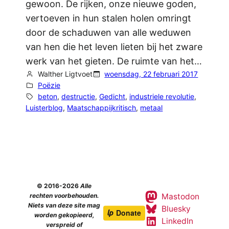
gewoon. De rijken, onze nieuwe goden,
vertoeven in hun stalen holen omringt
door de schaduwen van alle weduwen
van hen die het leven lieten bij het zware
werk van het gieten. De ruimte van het…
Walther Ligtvoet
woensdag, 22 februari 2017
Poëzie
beton
, 
destructie
, 
Gedicht
, 
industriele revolutie
, 
Luisterblog
, 
Maatschappijkritisch
, 
metaal
© 2016-2026
Alle
Mastodon
rechten voorbehouden.
Niets van deze site mag
Bluesky
worden gekopieerd,
LinkedIn
verspreid of