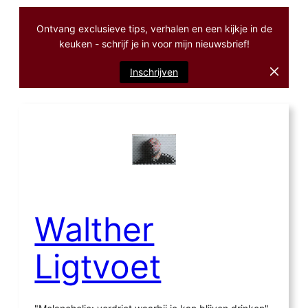
Ontvang exclusieve tips, verhalen en een kijkje in de
keuken - schrijf je in voor mijn nieuwsbrief!
Inschrijven
Ga
naar
de
inhoud
Walther
Ligtvoet