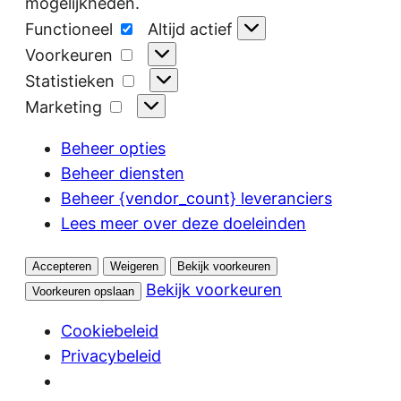
mogelijkheden.
Functioneel
Functioneel
Altijd actief
Voorkeuren
Voorkeuren
Statistieken
Statistieken
Marketing
Marketing
Beheer opties
Beheer diensten
Beheer {vendor_count} leveranciers
Lees meer over deze doeleinden
Accepteren
Weigeren
Bekijk voorkeuren
Bekijk voorkeuren
Voorkeuren opslaan
Cookiebeleid
Privacybeleid