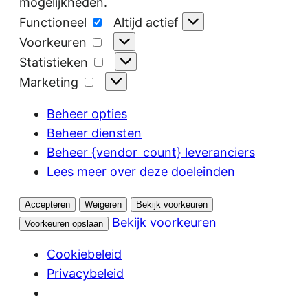
mogelijkheden.
Functioneel
Functioneel
Altijd actief
Voorkeuren
Voorkeuren
Statistieken
Statistieken
Marketing
Marketing
Beheer opties
Beheer diensten
Beheer {vendor_count} leveranciers
Lees meer over deze doeleinden
Accepteren
Weigeren
Bekijk voorkeuren
Bekijk voorkeuren
Voorkeuren opslaan
Cookiebeleid
Privacybeleid