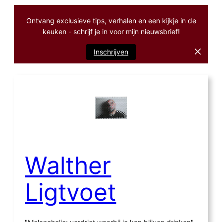
Ontvang exclusieve tips, verhalen en een kijkje in de
keuken - schrijf je in voor mijn nieuwsbrief!
Inschrijven
Ga
naar
de
inhoud
Walther
Ligtvoet