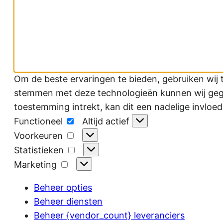
Om de beste ervaringen te bieden, gebruiken wij 
stemmen met deze technologieën kunnen wij gegev
toestemming intrekt, kan dit een nadelige invloe
Functioneel
Functioneel
Altijd actief
Voorkeuren
Voorkeuren
Statistieken
Statistieken
Marketing
Marketing
Beheer opties
Beheer diensten
Beheer {vendor_count} leveranciers