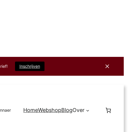
rief!
Inschrijven
Home
Webshop
Blog
Over
innaer