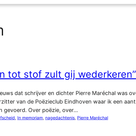
m
en tot stof zult gij wederkeren”
uws dat schrijver en dichter Pierre Maréchal was over
zitter van de Poëzieclub Eindhoven waar ik een aan
n gevoerd. Over poëzie, over…
fscheid
, 
In memoriam
, 
nagedachtenis
, 
Pierre Maréchal