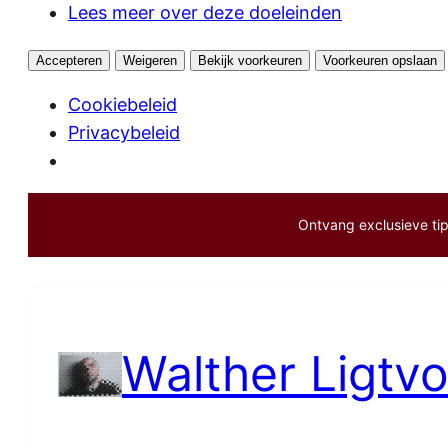
Lees meer over deze doeleinden
Accepteren
Weigeren
Bekijk voorkeuren
Voorkeuren opslaan
Cookiebeleid
Privacybeleid
Ontvang exclusieve tips
Ga
naar
de
inhoud
Walther Ligtvo