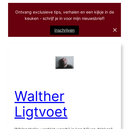
Ontvang exclusieve tips, verhalen en een kijkje in de
keuken - schrijf je in voor mijn nieuwsbrief!
Inschrijven
Ga
naar
de
inhoud
Walther
Ligtvoet