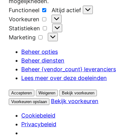
mogelijkheden.
Functioneel
Functioneel
Altijd actief
Voorkeuren
Voorkeuren
Statistieken
Statistieken
Marketing
Marketing
Beheer opties
Beheer diensten
Beheer {vendor_count} leveranciers
Lees meer over deze doeleinden
Accepteren
Weigeren
Bekijk voorkeuren
Bekijk voorkeuren
Voorkeuren opslaan
Cookiebeleid
Privacybeleid