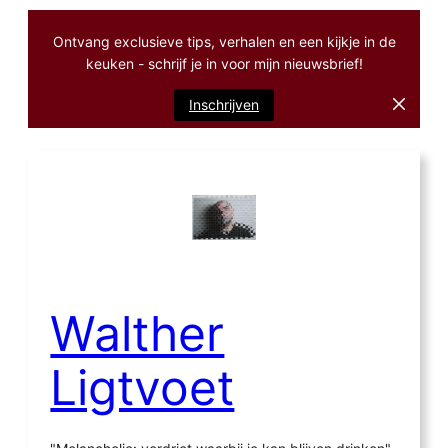
Ontvang exclusieve tips, verhalen en een kijkje in de
keuken - schrijf je in voor mijn nieuwsbrief!
Inschrijven
Ga
naar
de
inhoud
Walther
Ligtvoet