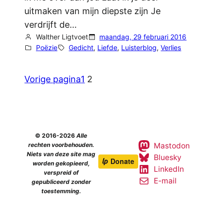
uitmaken van mijn diepste zijn Je
verdrijft de…
Walther Ligtvoet
maandag, 29 februari 2016
Poëzie
Gedicht
, 
Liefde
, 
Luisterblog
, 
Verlies
Vorige pagina
1
2
© 2016-2026
Alle
Mastodon
rechten voorbehouden.
Niets van deze site mag
Bluesky
worden gekopieerd,
LinkedIn
verspreid of
E-mail
gepubliceerd zonder
toestemming.