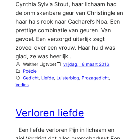
Cynthia Sylvia Stout, haar lichaam had
de onmiskenbare geur van Christingle en
haar hals rook naar Cacharel’s Noa. Een
prettige combinatie van geuren. Van
gevoel. Een verzorgd uiterlijk zegt
zoveel over een vrouw. Haar huid was
glad, ze was heerlijk…
Walther Ligtvoet
vrijdag, 18 maart 2016
Poëzie
Gedicht
, 
Liefde
, 
Luisterblog
, 
Prozagedicht
, 
Verlies
Verloren liefde
Een liefde verloren Pijn in lichaam en
ziel Verdriet dat alles overschaduwt Een