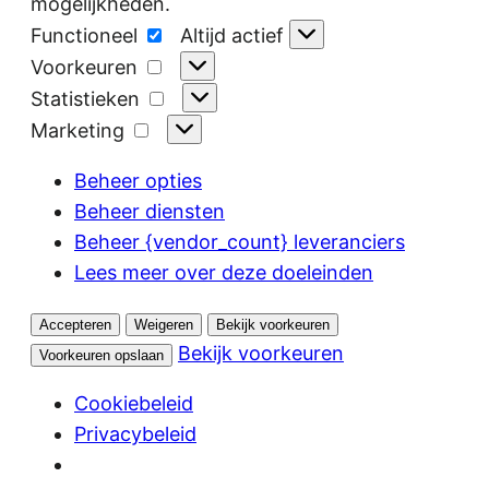
mogelijkheden.
Functioneel
Functioneel
Altijd actief
Voorkeuren
Voorkeuren
Statistieken
Statistieken
Marketing
Marketing
Beheer opties
Beheer diensten
Beheer {vendor_count} leveranciers
Lees meer over deze doeleinden
Accepteren
Weigeren
Bekijk voorkeuren
Bekijk voorkeuren
Voorkeuren opslaan
Cookiebeleid
Privacybeleid