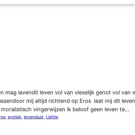
leven mag lavendit leven vol van vleselijk genot vol 
sendoor mij altijd richtend op Eros laat mij dit leve
moralistisch vingerwijzen ik beloof geen leven te…
ros
, 
erotiek
, 
levenslust
, 
Liefde