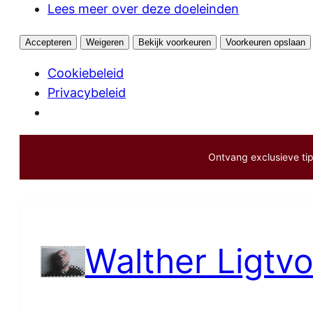
Lees meer over deze doeleinden
Accepteren
Weigeren
Bekijk voorkeuren
Voorkeuren opslaan
Cookiebeleid
Privacybeleid
Ontvang exclusieve tips
Ga
naar
de
inhoud
Walther Ligtvo