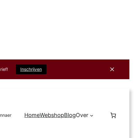
rief!
Inschrijven
Home
Webshop
Blog
Over
innaer