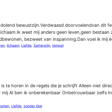
jndolend bewustzijn.Verdwaasd doorvoelendvan dit feit
lichaam.Ik weet mij anders geen leven,geen bestaan z
dbewonen, bezweet van inspanning.Dan voel ik mij 
ven
, 
lichaam
, 
Liefde
, 
Samenzijn
, 
tempel
is te horen in de regels die je schrijft Alleen niet dire
oor mij Al ben ik onberekenbaar Onbetrouwbaar zelfs 
romen
, 
Liefde
, 
zonder titel