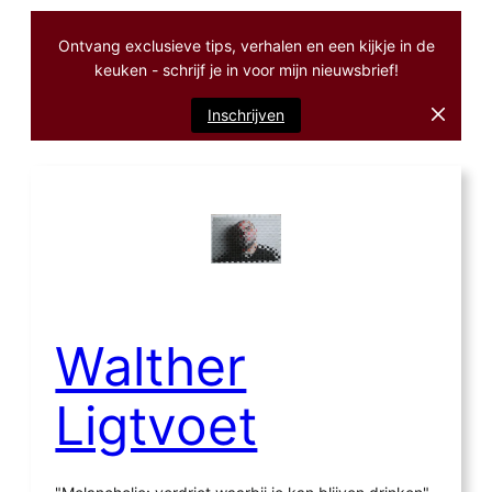
Ontvang exclusieve tips, verhalen en een kijkje in de
keuken - schrijf je in voor mijn nieuwsbrief!
Inschrijven
Ga
naar
de
inhoud
Walther
Ligtvoet