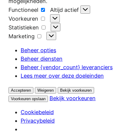
mogelijkheden.
Functioneel
Functioneel
Altijd actief
Voorkeuren
Voorkeuren
Statistieken
Statistieken
Marketing
Marketing
Beheer opties
Beheer diensten
Beheer {vendor_count} leveranciers
Lees meer over deze doeleinden
Accepteren
Weigeren
Bekijk voorkeuren
Bekijk voorkeuren
Voorkeuren opslaan
Cookiebeleid
Privacybeleid