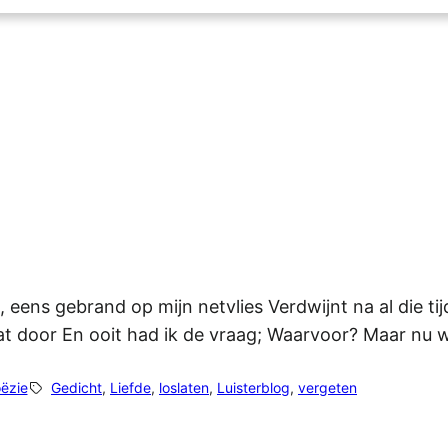
ens gebrand op mijn netvlies Verdwijnt na al die tij
at door En ooit had ik de vraag; Waarvoor? Maar nu w
ëzie
Gedicht
, 
Liefde
, 
loslaten
, 
Luisterblog
, 
vergeten