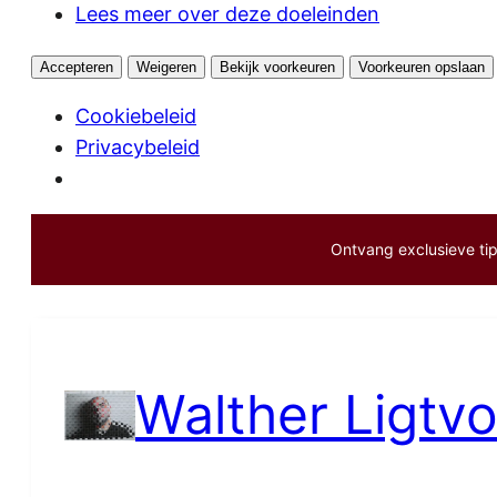
Lees meer over deze doeleinden
Accepteren
Weigeren
Bekijk voorkeuren
Voorkeuren opslaan
Cookiebeleid
Privacybeleid
Ontvang exclusieve tips
Ga
naar
de
inhoud
Walther Ligtvo