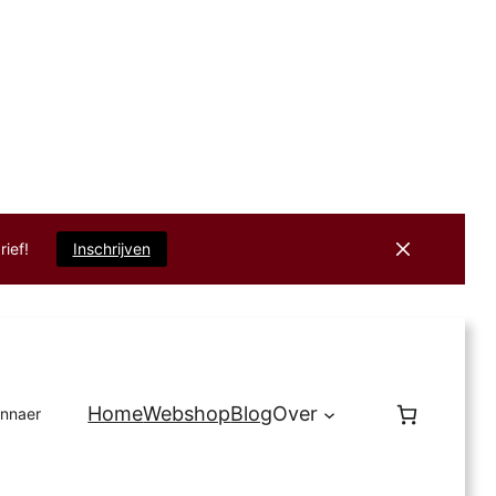
rief!
Inschrijven
Home
Webshop
Blog
Over
innaer