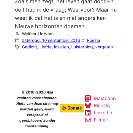
Zoals men zegt, het leven gaat door En
ooit had ik de vraag; Waarvoor? Maar nu
weet ik dat het is en niet anders kan
Nieuwe horizonten doemen…
Walther Ligtvoet
zaterdag, 10 september 2016
Poëzie
Gedicht
, 
Liefde
, 
loslaten
, 
Luisterblog
, 
vergeten
© 2016-2026
Alle
Mastodon
rechten voorbehouden.
Niets van deze site mag
Bluesky
worden gekopieerd,
LinkedIn
verspreid of
E-mail
gepubliceerd zonder
toestemming.