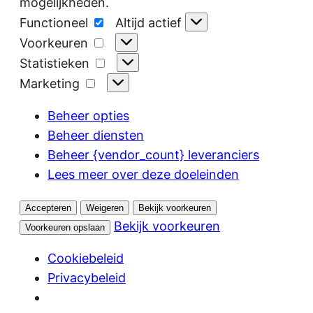
mogelijkheden.
Functioneel
Functioneel
Altijd actief
Voorkeuren
Voorkeuren
Statistieken
Statistieken
Marketing
Marketing
Beheer opties
Beheer diensten
Beheer {vendor_count} leveranciers
Lees meer over deze doeleinden
Accepteren
Weigeren
Bekijk voorkeuren
Bekijk voorkeuren
Voorkeuren opslaan
Cookiebeleid
Privacybeleid