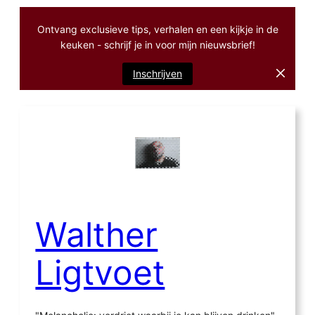
Ontvang exclusieve tips, verhalen en een kijkje in de
keuken - schrijf je in voor mijn nieuwsbrief!
Inschrijven
Ga
naar
de
inhoud
Walther
Ligtvoet