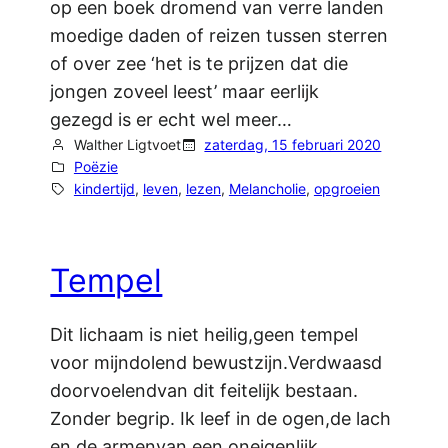
op een boek dromend van verre landen
moedige daden of reizen tussen sterren
of over zee ‘het is te prijzen dat die
jongen zoveel leest’ maar eerlijk
gezegd is er echt wel meer…
Walther Ligtvoet
zaterdag, 15 februari 2020
Poëzie
kindertijd
, 
leven
, 
lezen
, 
Melancholie
, 
opgroeien
Tempel
Dit lichaam is niet heilig,geen tempel
voor mijndolend bewustzijn.Verdwaasd
doorvoelendvan dit feitelijk bestaan.
Zonder begrip. Ik leef in de ogen,de lach
en de armenvan een oneigenlijk