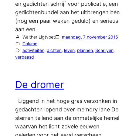
en gedichten schrijf voor publicatie, een
gedichtenbundel aan het uitbrengen ben
(nog een paar weken geduld) en serieus
aan een…
Walther Ligtvoet
maandag, 7 november 2016
Column
activiteiten
, 
dichten
, 
leven
, 
plannen
, 
Schrijven
, 
verbaasd
De dromer
Liggend in het hoge gras verzonken in
gedachten lopend over memory lane De
sterren tellend aan de onmetelijke hemel
waarvan het licht zovele eeuwen
geleden voor het eerst verscheen