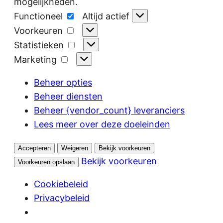
mogelijkheden.
Functioneel
Functioneel
Altijd actief
Voorkeuren
Voorkeuren
Statistieken
Statistieken
Marketing
Marketing
Beheer opties
Beheer diensten
Beheer {vendor_count} leveranciers
Lees meer over deze doeleinden
Accepteren
Weigeren
Bekijk voorkeuren
Bekijk voorkeuren
Voorkeuren opslaan
Cookiebeleid
Privacybeleid