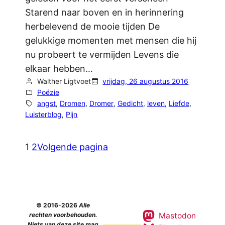
Starend naar boven en in herinnering
herbelevend de mooie tijden De
gelukkige momenten met mensen die hij
nu probeert te vermijden Levens die
elkaar hebben…
Walther Ligtvoet
vrijdag, 26 augustus 2016
Poëzie
angst
, 
Dromen
, 
Dromer
, 
Gedicht
, 
leven
, 
Liefde
, 
Luisterblog
, 
Pijn
1
2
Volgende pagina
© 2016-2026
Alle
Mastodon
rechten voorbehouden.
Niets van deze site mag