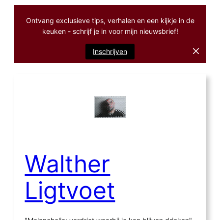
Ontvang exclusieve tips, verhalen en een kijkje in de
keuken - schrijf je in voor mijn nieuwsbrief!
Inschrijven
Ga
naar
de
inhoud
Walther
Ligtvoet