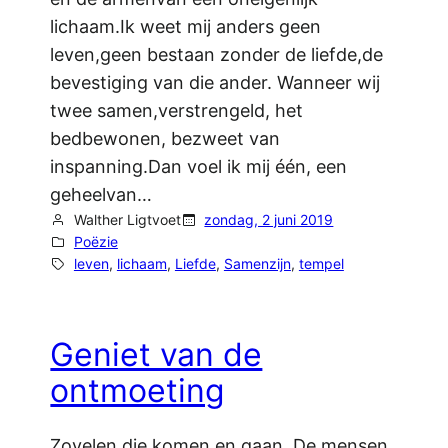
lichaam.Ik weet mij anders geen
leven,geen bestaan zonder de liefde,de
bevestiging van die ander. Wanneer wij
twee samen,verstrengeld, het
bedbewonen, bezweet van
inspanning.Dan voel ik mij één, een
geheelvan…
Walther Ligtvoet
zondag, 2 juni 2019
Poëzie
leven
, 
lichaam
, 
Liefde
, 
Samenzijn
, 
tempel
Geniet van de
ontmoeting
Zovelen die komen en gaan. De mensen