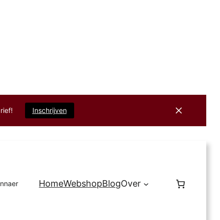
rief!
Inschrijven
Home
Webshop
Blog
Over
innaer