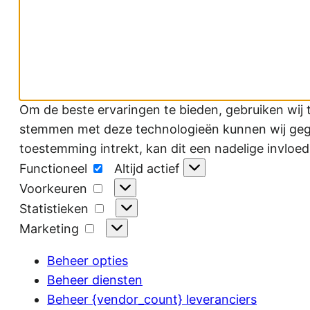
Om de beste ervaringen te bieden, gebruiken wij 
stemmen met deze technologieën kunnen wij gegev
toestemming intrekt, kan dit een nadelige invloe
Functioneel
Functioneel
Altijd actief
Voorkeuren
Voorkeuren
Statistieken
Statistieken
Marketing
Marketing
Beheer opties
Beheer diensten
Beheer {vendor_count} leveranciers