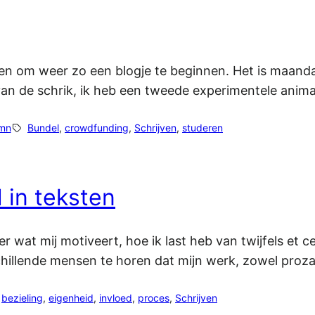
oen om weer zo een blogje te beginnen. Het is maandag
n de schrik, ik heb een tweede experimentele animat
mn
Bundel
, 
crowdfunding
, 
Schrijven
, 
studeren
 in teksten
er wat mij motiveert, hoe ik last heb van twijfels et 
chillende mensen te horen dat mijn werk, zowel proza 
bezieling
, 
eigenheid
, 
invloed
, 
proces
, 
Schrijven