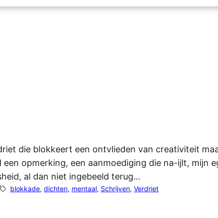
et die blokkeert een ontvlieden van creativiteit maa
en opmerking, een aanmoediging die na-ijlt, mijn ego
heid, al dan niet ingebeeld terug…
blokkade
, 
dichten
, 
mentaal
, 
Schrijven
, 
Verdriet