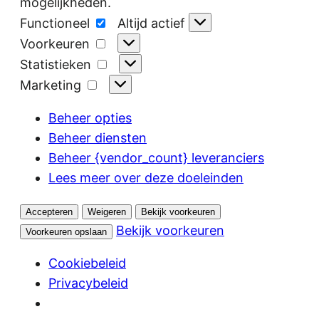
mogelijkheden.
Functioneel
Functioneel
Altijd actief
Voorkeuren
Voorkeuren
Statistieken
Statistieken
Marketing
Marketing
Beheer opties
Beheer diensten
Beheer {vendor_count} leveranciers
Lees meer over deze doeleinden
Accepteren
Weigeren
Bekijk voorkeuren
Bekijk voorkeuren
Voorkeuren opslaan
Cookiebeleid
Privacybeleid