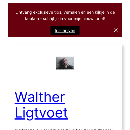
Ontvang exclusieve tips, verhalen en een kijkje in de
keuken - schrijf je in voor mijn nieuwsbrief!
Inschrijven
Ga
naar
de
inhoud
Walther
Ligtvoet