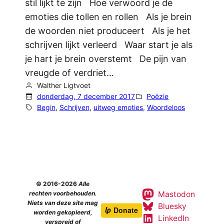
stil lijkt te zijn Hoe verwoord je de
emoties die tollen en rollen Als je brein
de woorden niet produceert Als je het
schrijven lijkt verleerd Waar start je als
je hart je brein overstemt De pijn van
vreugde of verdriet…
Walther Ligtvoet
donderdag, 7 december 2017
Poëzie
Begin
, 
Schrijven
, 
uitweg emoties
, 
Woordeloos
© 2016-2026
Alle
Mastodon
rechten voorbehouden.
Niets van deze site mag
Bluesky
worden gekopieerd,
LinkedIn
verspreid of