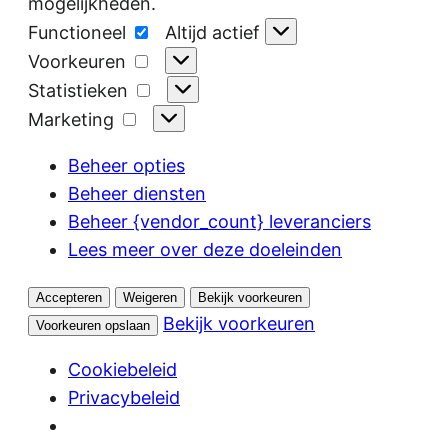
mogelijkheden.
Functioneel
Functioneel
Altijd actief
Voorkeuren
Voorkeuren
Statistieken
Statistieken
Marketing
Marketing
Beheer opties
Beheer diensten
Beheer {vendor_count} leveranciers
Lees meer over deze doeleinden
Accepteren
Weigeren
Bekijk voorkeuren
Bekijk voorkeuren
Voorkeuren opslaan
Cookiebeleid
Privacybeleid