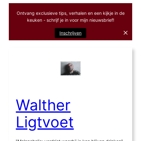
Ontvang exclusieve tips, verhalen en een kijkje in de
keuken - schrijf je in voor mijn nieuwsbrief!
Inschrijven
Ga
naar
de
inhoud
Walther
Ligtvoet