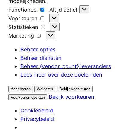
mogelijkheden.
Functioneel
Functioneel
Altijd actief
Voorkeuren
Voorkeuren
Statistieken
Statistieken
Marketing
Marketing
Beheer opties
Beheer diensten
Beheer {vendor_count} leveranciers
Lees meer over deze doeleinden
Accepteren
Weigeren
Bekijk voorkeuren
Bekijk voorkeuren
Voorkeuren opslaan
Cookiebeleid
Privacybeleid