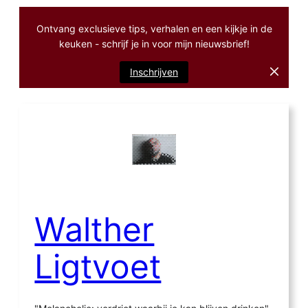
Ontvang exclusieve tips, verhalen en een kijkje in de
keuken - schrijf je in voor mijn nieuwsbrief!
Inschrijven
Ga
naar
de
inhoud
Walther
Ligtvoet