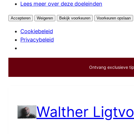
Lees meer over deze doeleinden
Accepteren
Weigeren
Bekijk voorkeuren
Voorkeuren opslaan
Cookiebeleid
Privacybeleid
Ontvang exclusieve tips
Ga
naar
de
inhoud
Walther Ligtvo