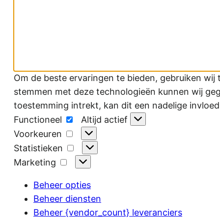
Om de beste ervaringen te bieden, gebruiken wij 
stemmen met deze technologieën kunnen wij gegev
toestemming intrekt, kan dit een nadelige invloe
Functioneel
Functioneel
Altijd actief
Voorkeuren
Voorkeuren
Statistieken
Statistieken
Marketing
Marketing
Beheer opties
Beheer diensten
Beheer {vendor_count} leveranciers