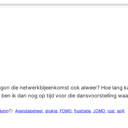
on die netwerkbijeenkomst ook alweer? Hoe lang kan
ek ben ik dan nog op tijd voor die dansvoorstelling wa
lumn
Agendabeheer
, 
drukte
, 
FOMO
, 
frustratie
, 
JOMO
, 
rust
, 
spijt