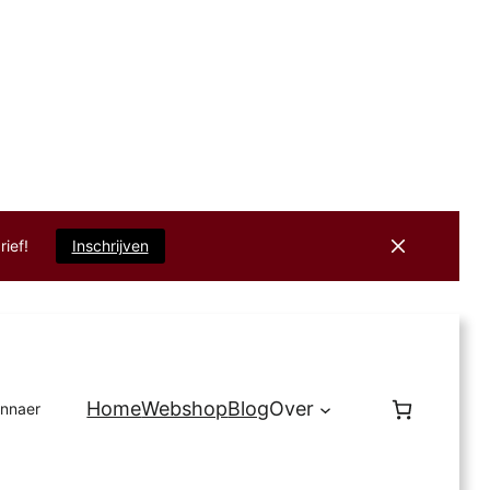
rief!
Inschrijven
Home
Webshop
Blog
Over
innaer