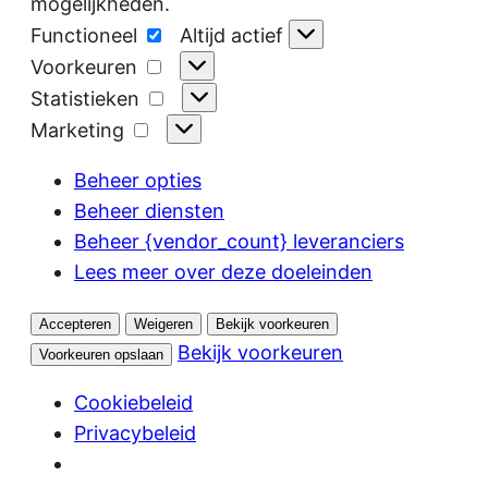
mogelijkheden.
Functioneel
Functioneel
Altijd actief
Voorkeuren
Voorkeuren
Statistieken
Statistieken
Marketing
Marketing
Beheer opties
Beheer diensten
Beheer {vendor_count} leveranciers
Lees meer over deze doeleinden
Accepteren
Weigeren
Bekijk voorkeuren
Bekijk voorkeuren
Voorkeuren opslaan
Cookiebeleid
Privacybeleid