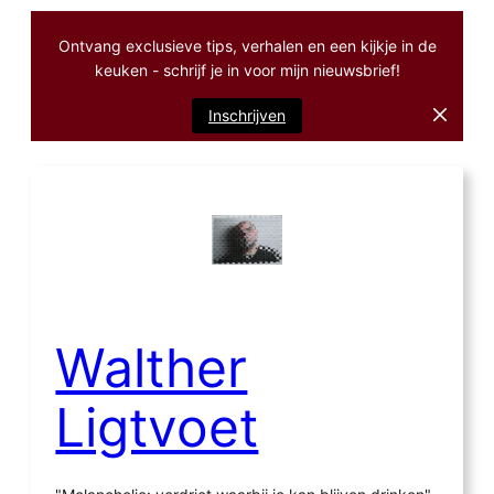
Ontvang exclusieve tips, verhalen en een kijkje in de
keuken - schrijf je in voor mijn nieuwsbrief!
Inschrijven
Ga
naar
de
inhoud
Walther
Ligtvoet