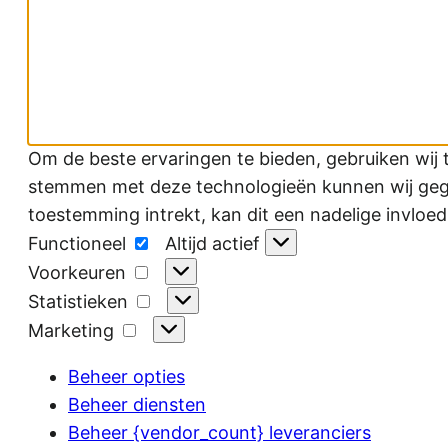
Om de beste ervaringen te bieden, gebruiken wij 
stemmen met deze technologieën kunnen wij gegev
toestemming intrekt, kan dit een nadelige invloe
Functioneel
Functioneel
Altijd actief
Voorkeuren
Voorkeuren
Statistieken
Statistieken
Marketing
Marketing
Beheer opties
Beheer diensten
Beheer {vendor_count} leveranciers