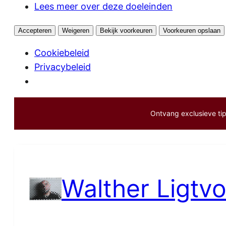
Lees meer over deze doeleinden
Accepteren
Weigeren
Bekijk voorkeuren
Voorkeuren opslaan
Cookiebeleid
Privacybeleid
Ontvang exclusieve tips
Ga
naar
de
inhoud
Walther Ligtvo