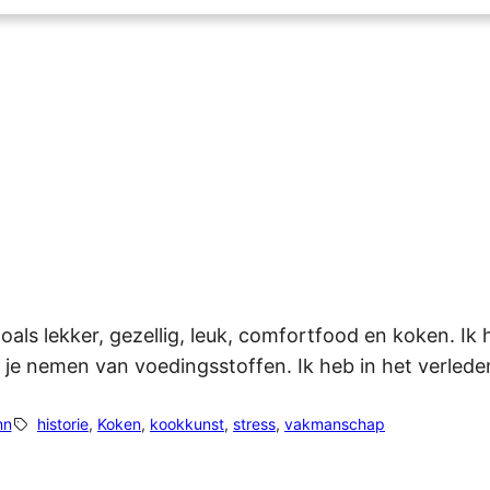
als lekker, gezellig, leuk, comfortfood en koken. Ik
t je nemen van voedingsstoffen. Ik heb in het verled
mn
historie
, 
Koken
, 
kookkunst
, 
stress
, 
vakmanschap