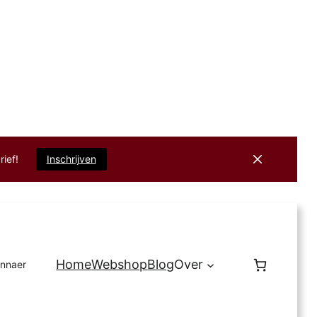
rief!
Inschrijven
Home
Webshop
Blog
Over
innaer