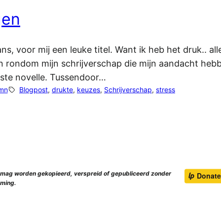
gen
ans, voor mij een leuke titel. Want ik heb het druk.. a
ten rondom mijn schrijverschap die mijn aandacht heb
rste novelle. Tussendoor…
mn
Blogpost
, 
drukte
, 
keuzes
, 
Schrijverschap
, 
stress
e mag worden gekopieerd, verspreid of gepubliceerd zonder
ming.