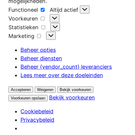
mogelijkheden.
Functioneel
Functioneel
Altijd actief
Voorkeuren
Voorkeuren
Statistieken
Statistieken
Marketing
Marketing
Beheer opties
Beheer diensten
Beheer {vendor_count} leveranciers
Lees meer over deze doeleinden
Accepteren
Weigeren
Bekijk voorkeuren
Bekijk voorkeuren
Voorkeuren opslaan
Cookiebeleid
Privacybeleid