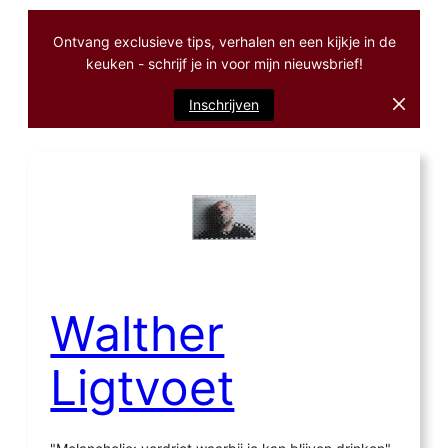
Ontvang exclusieve tips, verhalen en een kijkje in de
keuken - schrijf je in voor mijn nieuwsbrief!
Inschrijven
Ga
naar
de
inhoud
Walther
Ligtvoet