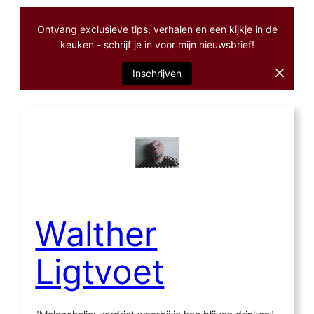
Ontvang exclusieve tips, verhalen en een kijkje in de
keuken - schrijf je in voor mijn nieuwsbrief!
Inschrijven
Ga
naar
de
inhoud
Walther
Ligtvoet