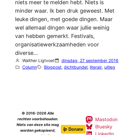
niets meer te melden hebt. Niets is
minder waar. Ik ben druk geweest. Met
leuke dingen, met goede dingen. Maar
wel allemaal dingen waar jullie weinig
van hebben gemerkt. Festivals,
organisatiewerkzaamheden voor
diverse…
Walther Ligtvoet
dinsdag, 27 september 2016
Column
Blogpost
, 
dichtbundel
, 
literair
, 
uitleg
© 2016-2026
Alle
Mastodon
rechten voorbehouden.
Niets van deze site mag
Bluesky
worden gekopieerd,
LinkedIn