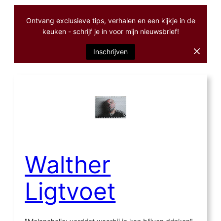
Ontvang exclusieve tips, verhalen en een kijkje in de
keuken - schrijf je in voor mijn nieuwsbrief!
Inschrijven
Ga
naar
de
inhoud
Walther
Ligtvoet