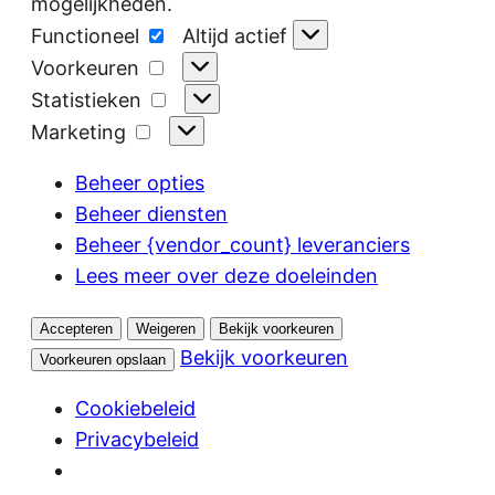
mogelijkheden.
Functioneel
Functioneel
Altijd actief
Voorkeuren
Voorkeuren
Statistieken
Statistieken
Marketing
Marketing
Beheer opties
Beheer diensten
Beheer {vendor_count} leveranciers
Lees meer over deze doeleinden
Accepteren
Weigeren
Bekijk voorkeuren
Bekijk voorkeuren
Voorkeuren opslaan
Cookiebeleid
Privacybeleid