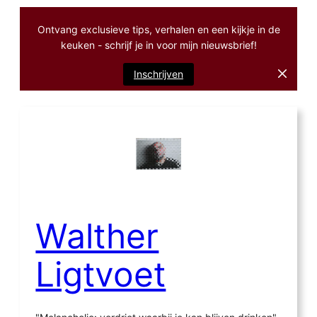
Ontvang exclusieve tips, verhalen en een kijkje in de
keuken - schrijf je in voor mijn nieuwsbrief!
Inschrijven
Ga
naar
de
inhoud
Walther
Ligtvoet