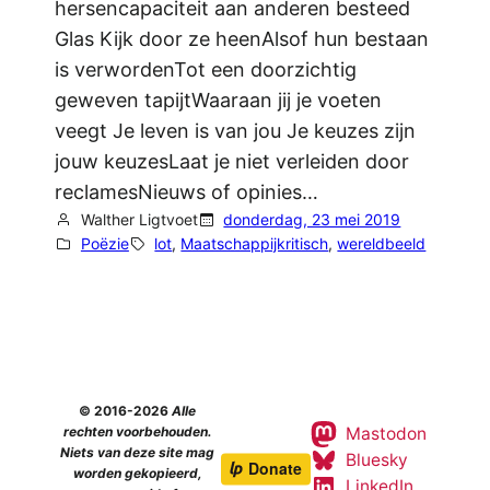
hersencapaciteit aan anderen besteed
Glas Kijk door ze heenAlsof hun bestaan
is verwordenTot een doorzichtig
geweven tapijtWaaraan jij je voeten
veegt Je leven is van jou Je keuzes zijn
jouw keuzesLaat je niet verleiden door
reclamesNieuws of opinies…
Walther Ligtvoet
donderdag, 23 mei 2019
Poëzie
lot
, 
Maatschappijkritisch
, 
wereldbeeld
© 2016-2026
Alle
Mastodon
rechten voorbehouden.
Niets van deze site mag
Bluesky
worden gekopieerd,
LinkedIn