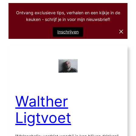
Ontvang exclusieve tips, verhalen en een kijkje in de
keuken - schrijf je in voor mijn nieuwsbrief!
Inschrijven
Ga
naar
de
inhoud
Walther
Ligtvoet