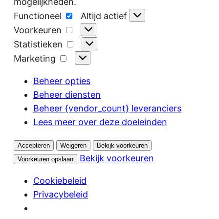
mogelijkheden.
Functioneel
Functioneel
Altijd actief
Voorkeuren
Voorkeuren
Statistieken
Statistieken
Marketing
Marketing
Beheer opties
Beheer diensten
Beheer {vendor_count} leveranciers
Lees meer over deze doeleinden
Accepteren
Weigeren
Bekijk voorkeuren
Bekijk voorkeuren
Voorkeuren opslaan
Cookiebeleid
Privacybeleid