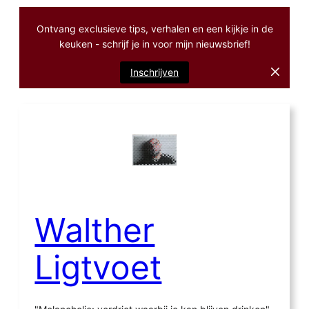
Ontvang exclusieve tips, verhalen en een kijkje in de
keuken - schrijf je in voor mijn nieuwsbrief!
Inschrijven
Ga
naar
de
inhoud
Walther
Ligtvoet