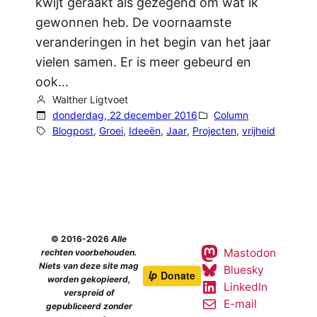
kwijt geraakt als gezegend om wat ik
gewonnen heb. De voornaamste
veranderingen in het begin van het jaar
vielen samen. Er is meer gebeurd en
ook…
Walther Ligtvoet
donderdag, 22 december 2016
Column
Blogpost
, 
Groei
, 
Ideeën
, 
Jaar
, 
Projecten
, 
vrijheid
© 2016-2026
Alle
Mastodon
rechten voorbehouden.
Niets van deze site mag
Bluesky
worden gekopieerd,
LinkedIn
verspreid of
E-mail
gepubliceerd zonder