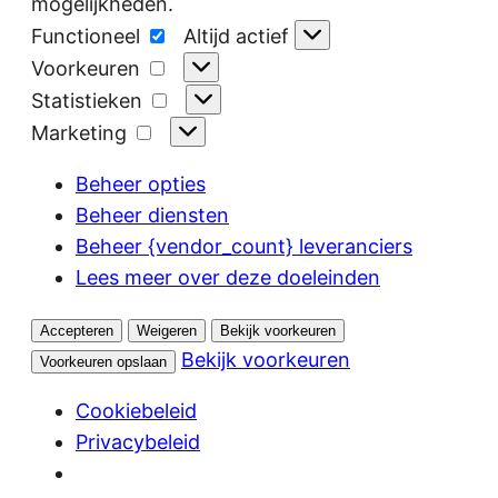
mogelijkheden.
Functioneel
Functioneel
Altijd actief
Voorkeuren
Voorkeuren
Statistieken
Statistieken
Marketing
Marketing
Beheer opties
Beheer diensten
Beheer {vendor_count} leveranciers
Lees meer over deze doeleinden
Accepteren
Weigeren
Bekijk voorkeuren
Bekijk voorkeuren
Voorkeuren opslaan
Cookiebeleid
Privacybeleid