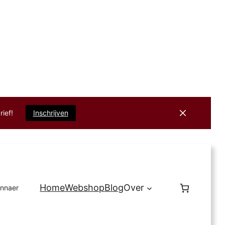
rief!
Inschrijven
Home
Webshop
Blog
Over
innaer