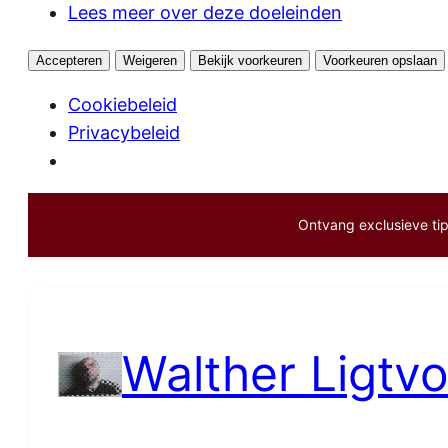
Lees meer over deze doeleinden
Accepteren
Weigeren
Bekijk voorkeuren
Voorkeuren opslaan
Cookiebeleid
Privacybeleid
Ontvang exclusieve tips
Ga
naar
de
inhoud
Walther Ligtvo