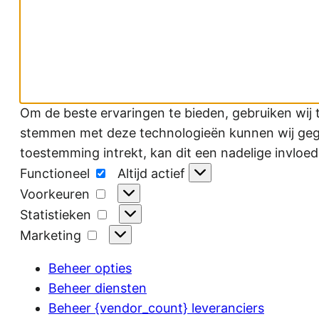
Om de beste ervaringen te bieden, gebruiken wij 
stemmen met deze technologieën kunnen wij gegev
toestemming intrekt, kan dit een nadelige invloe
Functioneel
Functioneel
Altijd actief
Voorkeuren
Voorkeuren
Statistieken
Statistieken
Marketing
Marketing
Beheer opties
Beheer diensten
Beheer {vendor_count} leveranciers