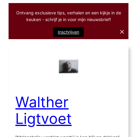
Ontvang exclusieve tips, verhalen en een kijkje in de
keuken - schrijf je in voor mijn nieuwsbrief!
Inschrijven
Ga
naar
de
inhoud
Walther
Ligtvoet