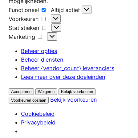
mogelijkheden.
Functioneel
Functioneel
Altijd actief
Voorkeuren
Voorkeuren
Statistieken
Statistieken
Marketing
Marketing
Beheer opties
Beheer diensten
Beheer {vendor_count} leveranciers
Lees meer over deze doeleinden
Accepteren
Weigeren
Bekijk voorkeuren
Bekijk voorkeuren
Voorkeuren opslaan
Cookiebeleid
Privacybeleid