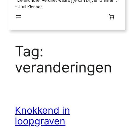
"Melancholie: verdriet waarbij je kan blijven drinken".
– Juul Kinnaer
Tag:
veranderingen
Knokkend in
loopgraven