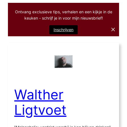
Ontvang exclusieve tips, verhalen en een kijkje in de
keuken - schrijf je in voor mijn nieuwsbrief!
Inschrijven
Ga
naar
de
inhoud
Walther
Ligtvoet