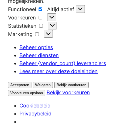
mogelijkheden.
Functioneel
Functioneel
Altijd actief
Voorkeuren
Voorkeuren
Statistieken
Statistieken
Marketing
Marketing
Beheer opties
Beheer diensten
Beheer {vendor_count} leveranciers
Lees meer over deze doeleinden
Accepteren
Weigeren
Bekijk voorkeuren
Bekijk voorkeuren
Voorkeuren opslaan
Cookiebeleid
Privacybeleid