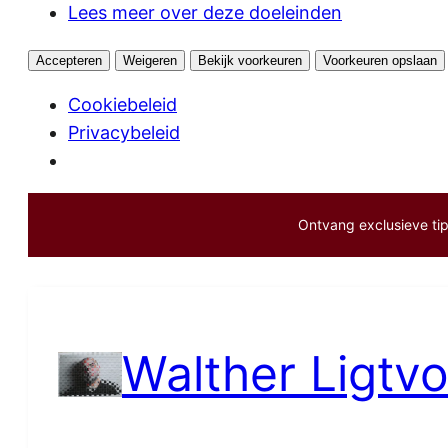
Lees meer over deze doeleinden
Accepteren
Weigeren
Bekijk voorkeuren
Voorkeuren opslaan
Cookiebeleid
Privacybeleid
Ontvang exclusieve tips
Ga
naar
de
inhoud
Walther Ligtvo