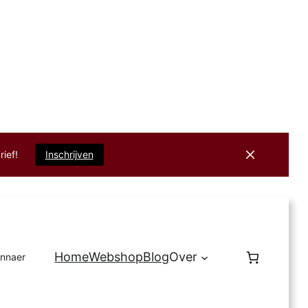
rief!
Inschrijven
Home
Webshop
Blog
Over
innaer