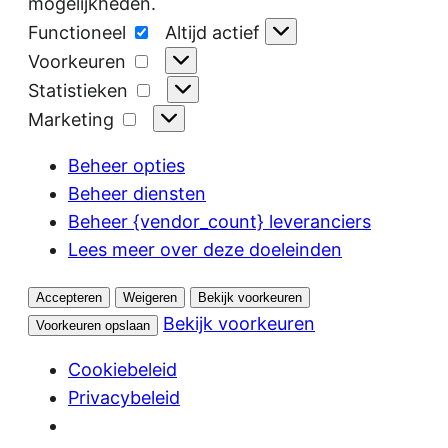
mogelijkheden.
Functioneel
Functioneel
Altijd actief
Voorkeuren
Voorkeuren
Statistieken
Statistieken
Marketing
Marketing
Beheer opties
Beheer diensten
Beheer {vendor_count} leveranciers
Lees meer over deze doeleinden
Accepteren
Weigeren
Bekijk voorkeuren
Bekijk voorkeuren
Voorkeuren opslaan
Cookiebeleid
Privacybeleid