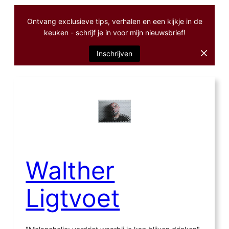
Ontvang exclusieve tips, verhalen en een kijkje in de
keuken - schrijf je in voor mijn nieuwsbrief!
Inschrijven
Ga
naar
de
inhoud
Walther
Ligtvoet