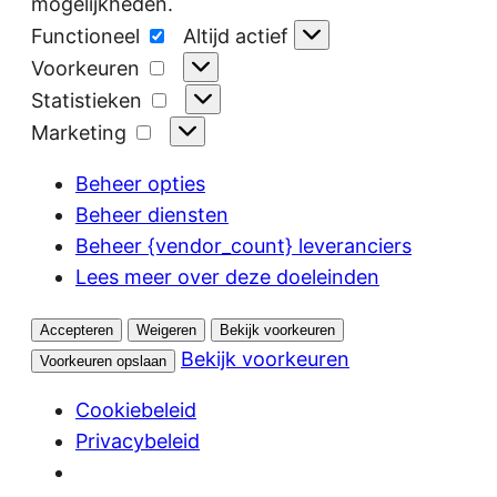
mogelijkheden.
Functioneel
Functioneel
Altijd actief
Voorkeuren
Voorkeuren
Statistieken
Statistieken
Marketing
Marketing
Beheer opties
Beheer diensten
Beheer {vendor_count} leveranciers
Lees meer over deze doeleinden
Accepteren
Weigeren
Bekijk voorkeuren
Bekijk voorkeuren
Voorkeuren opslaan
Cookiebeleid
Privacybeleid