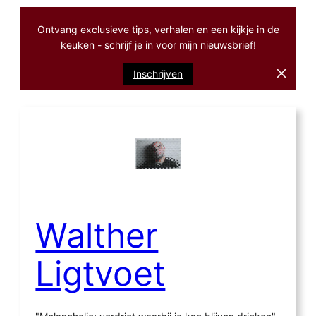
Ontvang exclusieve tips, verhalen en een kijkje in de
keuken - schrijf je in voor mijn nieuwsbrief!
Inschrijven
Ga
naar
de
inhoud
Walther
Ligtvoet