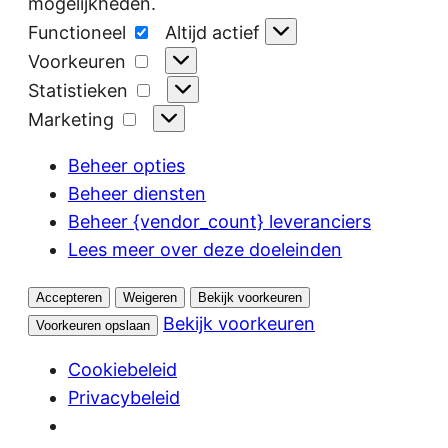
mogelijkheden.
Functioneel
Functioneel
Altijd actief
Voorkeuren
Voorkeuren
Statistieken
Statistieken
Marketing
Marketing
Beheer opties
Beheer diensten
Beheer {vendor_count} leveranciers
Lees meer over deze doeleinden
Accepteren
Weigeren
Bekijk voorkeuren
Bekijk voorkeuren
Voorkeuren opslaan
Cookiebeleid
Privacybeleid