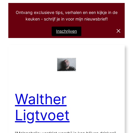
Ontvang exclusieve tips, verhalen en een kijkje in de
keuken - schrijf je in voor mijn nieuwsbrief!
Inschrijven
Ga
naar
de
inhoud
Walther
Ligtvoet