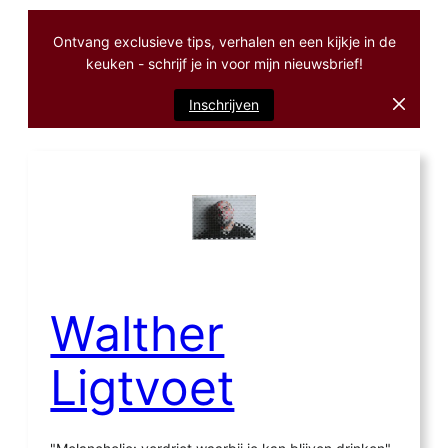
Ontvang exclusieve tips, verhalen en een kijkje in de
keuken - schrijf je in voor mijn nieuwsbrief!
Inschrijven
Ga
naar
de
inhoud
Walther
Ligtvoet