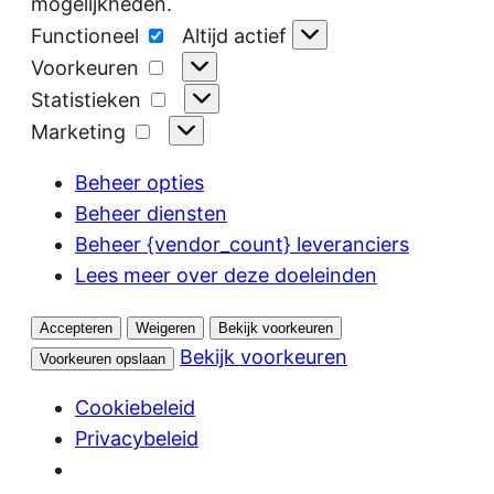
mogelijkheden.
Functioneel
Functioneel
Altijd actief
Voorkeuren
Voorkeuren
Statistieken
Statistieken
Marketing
Marketing
Beheer opties
Beheer diensten
Beheer {vendor_count} leveranciers
Lees meer over deze doeleinden
Accepteren
Weigeren
Bekijk voorkeuren
Bekijk voorkeuren
Voorkeuren opslaan
Cookiebeleid
Privacybeleid