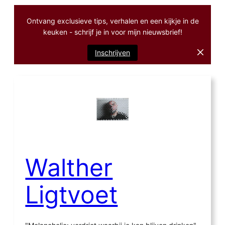
Ontvang exclusieve tips, verhalen en een kijkje in de
keuken - schrijf je in voor mijn nieuwsbrief!
Inschrijven
Ga
naar
de
inhoud
Walther
Ligtvoet