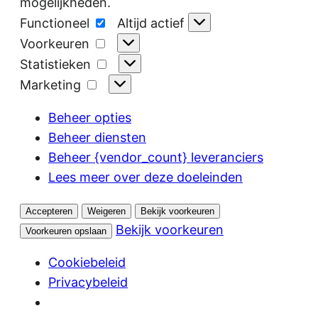
mogelijkheden.
Functioneel
Functioneel
Altijd actief
Voorkeuren
Voorkeuren
Statistieken
Statistieken
Marketing
Marketing
Beheer opties
Beheer diensten
Beheer {vendor_count} leveranciers
Lees meer over deze doeleinden
Accepteren
Weigeren
Bekijk voorkeuren
Bekijk voorkeuren
Voorkeuren opslaan
Cookiebeleid
Privacybeleid