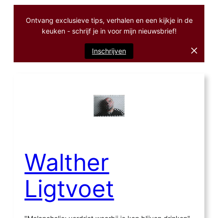
Ontvang exclusieve tips, verhalen en een kijkje in de
keuken - schrijf je in voor mijn nieuwsbrief!
Inschrijven
Ga
naar
de
inhoud
Walther
Ligtvoet