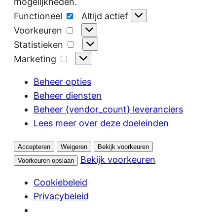
mogelijkheden.
Functioneel
Functioneel
Altijd actief
Voorkeuren
Voorkeuren
Statistieken
Statistieken
Marketing
Marketing
Beheer opties
Beheer diensten
Beheer {vendor_count} leveranciers
Lees meer over deze doeleinden
Accepteren
Weigeren
Bekijk voorkeuren
Bekijk voorkeuren
Voorkeuren opslaan
Cookiebeleid
Privacybeleid