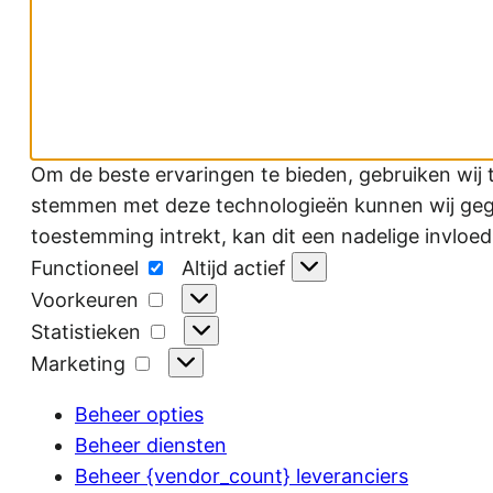
Om de beste ervaringen te bieden, gebruiken wij 
stemmen met deze technologieën kunnen wij gegev
toestemming intrekt, kan dit een nadelige invloe
Functioneel
Functioneel
Altijd actief
Voorkeuren
Voorkeuren
Statistieken
Statistieken
Marketing
Marketing
Beheer opties
Beheer diensten
Beheer {vendor_count} leveranciers