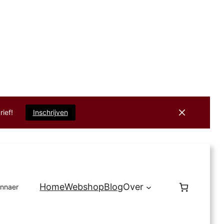
rief!
Inschrijven
Home
Webshop
Blog
Over
innaer