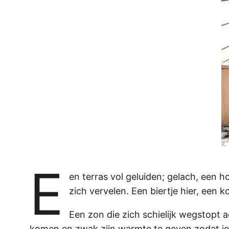
E
en terras vol geluiden; gelach, een h
zich vervelen. Een biertje hier, een ko
Een zon die zich schielijk wegstopt
komen en zwak zijn warmte te geven zodat je n