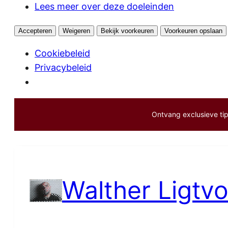
Lees meer over deze doeleinden
Accepteren
Weigeren
Bekijk voorkeuren
Voorkeuren opslaan
Cookiebeleid
Privacybeleid
Ontvang exclusieve tips
Ga
naar
de
inhoud
Walther Ligtvo