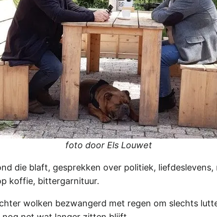
foto door Els Louwet
ond die blaft, gesprekken over politiek, liefdesleven
p koffie, bittergarnituur.
 achter wolken bezwangerd met regen om slechts lutte
og net wat langer zitten blijft.