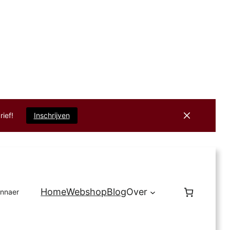
rief!
Inschrijven
Home
Webshop
Blog
Over
innaer