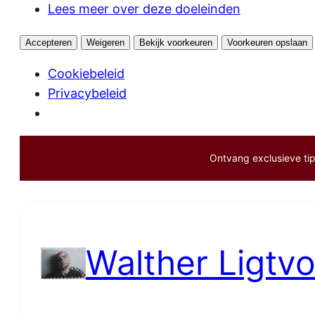
Lees meer over deze doeleinden
Accepteren
Weigeren
Bekijk voorkeuren
Voorkeuren opslaan
Cookiebeleid
Privacybeleid
Ontvang exclusieve tips
Ga
naar
de
inhoud
Walther Ligtvo