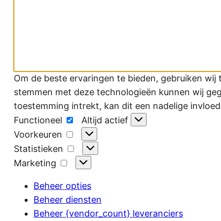
Om de beste ervaringen te bieden, gebruiken wij 
stemmen met deze technologieën kunnen wij gegev
toestemming intrekt, kan dit een nadelige invloe
Functioneel
Functioneel
Altijd actief
Voorkeuren
Voorkeuren
Statistieken
Statistieken
Marketing
Marketing
Beheer opties
Beheer diensten
Beheer {vendor_count} leveranciers